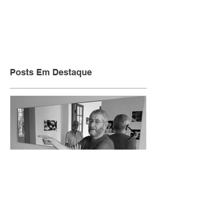
Posts Em Destaque
Concavo & Convexo
German Lorca:
Fotografia