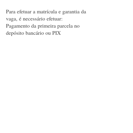
Para efetuar a matrícula e garantia da
vaga, é necessário efetuar:
Pagamento da primeira parcela no
depósito bancário ou PIX
CNPJ:
54.240.155
/0001-24
Fotograma Fotojornalismo e
Documentação Ltda
* Pagamentos a vista tem desconto
de 10%.​
Local:
Online pela plataforma Zoom
(baixar e se cadastrar gratuitamente
em
www.zoom.us
)
É um curso que tem como